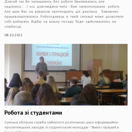
Довгий час Ви залишались без роботи. Хвилювались, але
надіялись.....І ось довгождана мить – Вам запропонували роботу.
Але крім Вас на вакансію претендують ще декілька бажаючих
працевлаштуватися. Роботодавець в такій ситуації може дозволити
собі вибирати. Відбір на вільну посаду буде здійснюватись на
співбесіді..
08.10.2021
Робота зі студентами
Сумська обласна служба зайнятості розпочинає цикл інформаційно-
просвітницьких заходів зі студентською молоддю - "Живи і працюй в