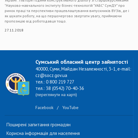
Україні". Півтори години конструктивного діалогу зі старшокурсниками
"Науково-навчального інституту бізнес-технологій "УАБС" СумДУ" про
ринок праці та перспективи працевлаштування випускників ВУЗів, де і
як шукати роботу, на що першочергово звертати увагу, приймаючи
пропозицію від роботодавця тощо.
27.11.2018
Сумський обласний центр зайнятості
40000, Суми, Майдан Незалежності, 3-1, e-mail:
cz@socz.gov.ua
тел.: 0 800 219 727
тел.: 38 (0542) 70-40-36
(переглянути на карті)
Facebook
/
YouTube
Поширені запитання громадян
Корисна інформація для населення