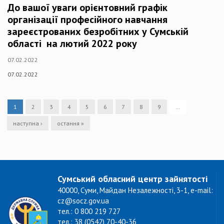
До вашої уваги орієнтовний графік
організації професійного навчання
зареєстрованих безробітних у Сумській
області на лютий 2022 року
07.02.2022
07.02.2022
1
2
3
4
5
6
7
8
9
…
наступна ›
остання »
Сумський обласний центр зайнятості
40000, Суми, Майдан Незалежності, 3-1, e-mail:
cz@socz.gov.ua
тел.: 0 800 219 727
тел.: 38 (0542) 70-40-36