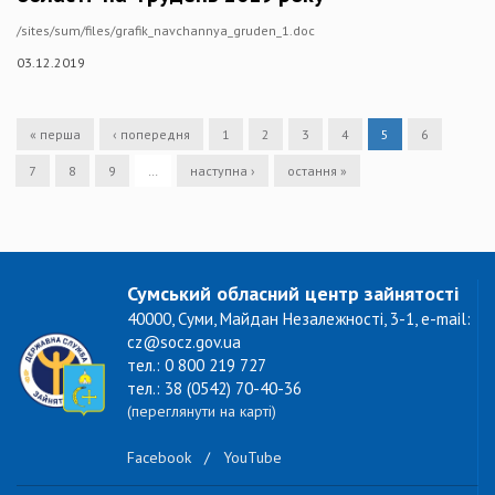
/sites/sum/files/grafik_navchannya_gruden_1.doc
03.12.2019
« перша
‹ попередня
1
2
3
4
5
6
7
8
9
…
наступна ›
остання »
Сумський обласний центр зайнятості
40000, Суми, Майдан Незалежності, 3-1, e-mail:
cz@socz.gov.ua
тел.: 0 800 219 727
тел.: 38 (0542) 70-40-36
(переглянути на карті)
Facebook
/
YouTube