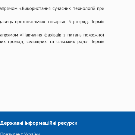
напрямом «Використання сучасних технологій при
авець продовольчих товарів», 3 розряд. Термін
напрямом «Навчання фахівців з питань пожежної
них громад, селищних та сільських рад». Термін
.
Державні інформаційні ресурси
Президент України