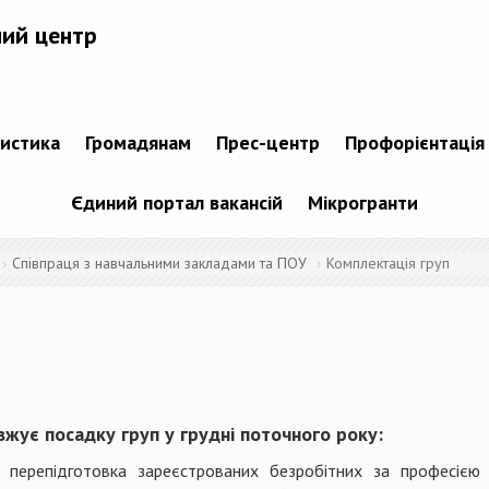
ний центр
тистика
Громадянам
Прес-центр
Профорієнтація
Єдиний портал вакансій
Мікрогранти
Співпраця з навчальними закладами та ПОУ
Комплектація груп
жує посадку груп у грудні поточного року:
перепідготовка зареєстрованих безробітних за професією