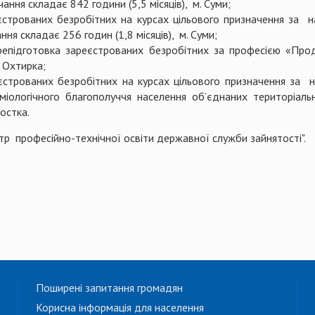
ання складає 842 години (5,5 місяців), м. Суми;
єстрованих безробітних на курсах цільового призначення за 
ня складає 256 годин (1,8 місяців), м. Суми;
репідготовка зареєстрованих безробітних за професією «Прод
. Охтирка;
еєстрованих безробітних на курсах цільового призначення за 
еміологічного благополуччя населення об’єднаних територіаль
Шостка.
професійно-технічної освіти державної служби зайнятості"
Поширені запитання громадян
Корисна інформація для населення