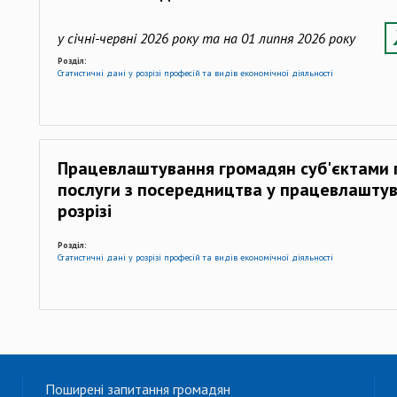
у січні-червні 2026 року та на 01 липня 2026 року
Розділ:
Статистичні дані у розрізі професій та видів економічної діяльності
Працевлаштування громадян суб'єктами
послуги з посередництва у працевлаштува
розрізі
Розділ:
Статистичні дані у розрізі професій та видів економічної діяльності
Поширені запитання громадян