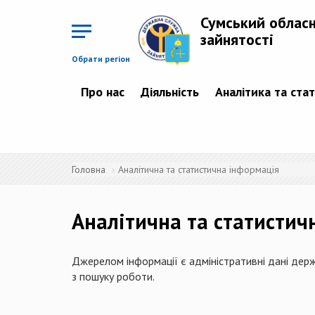
Перейти
до
Сумський облас
основного
матеріалу
зайнятості
Обрати регіон
Про нас
Діяльність
Аналітика та ста
Головна
Аналітична та статистична інформація
Аналітична та статистич
Джерелом інформації є адміністративні дані держ
з пошуку роботи.