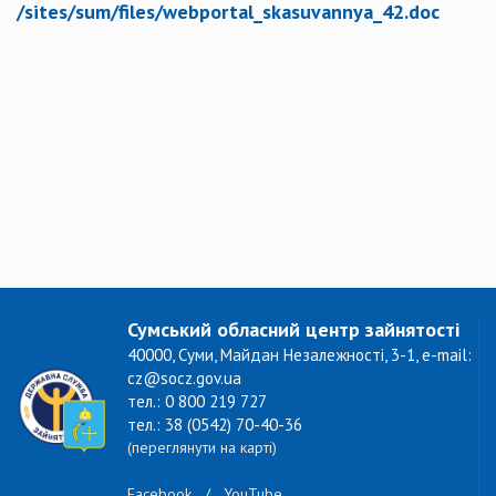
/sites/sum/files/webportal_skasuvannya_42.doc
Сумський обласний центр зайнятості
40000, Суми, Майдан Незалежності, 3-1, e-mail:
cz@socz.gov.ua
тел.: 0 800 219 727
тел.: 38 (0542) 70-40-36
(переглянути на карті)
Facebook
/
YouTube