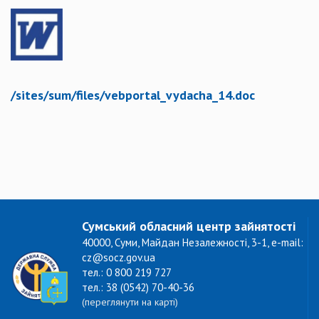
/sites/sum/files/vebportal_vydacha_14.doc
Сумський обласний центр зайнятості
40000, Суми, Майдан Незалежності, 3-1, e-mail:
cz@socz.gov.ua
тел.: 0 800 219 727
тел.: 38 (0542) 70-40-36
(переглянути на карті)