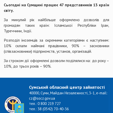
Сьогодні на Сумщині працює 47 представників 13 країн
світу.
За минулий рік найбільше оформлено дозволів для
громадян таких країн: Ісламської Республіки Іран,
Туреччини, Індії.
Розподіл іноземців за окремими категоріями є наступним:
10% склали наймані працівники, 90% – засновники
(співзасновники) підприємств, установ, організацій.
За строком дії оформлені дозволи поділялися на: до року –
10%, до трьох років – 90%.
Сумський обласний центр зайнятості
40000, Суми, Майдан Незалежності, 3-1, e-mail:
cz@socz.gov.ua
тел.: 0 800 219 727
тел.: 38 (0542) 70-40-36