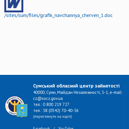
/sites/sum/files/grafik_navchannya_cherven_1.doc
Сумський обласний центр зайнятості
40000, Суми, Майдан Незалежності, 3-1, e-mail:
cz@socz.gov.ua
тел.: 0 800 219 727
тел.: 38 (0542) 70-40-36
(переглянути на карті)
Facebook
/
YouTube