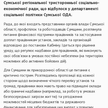
Сумської регіональної тристоронньої соціально-
економічної ради, що відбулося у департаменті
соціальної політики Сумської ОДА.
Рада, до якої входять представники органів влади Сумської
області, профспілок та роботодавців Сумщини, розглянула
питання фінансової підтримки працівників та застосування
доплат працівникам установ, закладів та організацій
відповідно до постанови Кабміну. Ідеться про рішення
уряду, що регулює надбавки для працівників, які виконують
свої обов'язки в умовах постійної небезпеки (на територіях
можливих або активних бойових дій).
Для Сумщини як прикордонної області це питання є
критично гострим. Розглядались пропозиції від кожної
сторони щодо визначення чіткого переліку установ та
громад, працівники яких мають право на підвищені оклади
або граничні надбавки (наприклад, за роботу в умовах
безпосередньої загрози життю) та узгодження
можливостей місцевих бюджетів та державного
фінансування для забезпечення цих виплат у повному