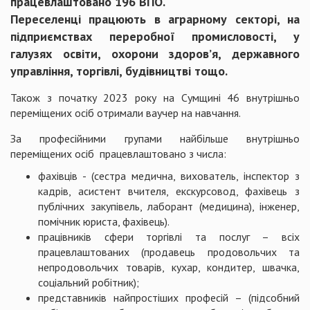
працевлаштовано 196 ВПО.
Переселенці працюють в аграрному секторі, на
підприємствах переробної промисловості, у
галузях освіти, охорони здоров’я, державного
управління, торгівлі, будівництві тощо.
Також з початку 2023 року на Cумщині 46 внутрішньо
переміщених осіб отримали ваучер на навчання.
За професійними групами найбільше внутрішньо
переміщених осіб працевлаштовано з числа:
фахівців - (сестра медична, вихователь, інспектор з
кадрів, асистент вчителя, екскурсовод, фахівець з
публічних закупівель, лаборант (медицина), інженер,
помічник юриста, фахівець).
працівників сфери торгівлі та послуг – всіх
працевлаштованих (продавець продовольчих та
непродовольчих товарів, кухар, кондитер, швачка,
соціальний робітник);
представників найпростіших професій – (підсобний