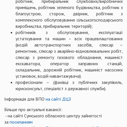
робітник, прибиральник службових/виробничих
приміщень, робітник зеленого будівництва, робітник з
благоустрою, сторож, двірник, робітник з
комплексного обслуговування сільськогосподарського
виробництва, прибиральник територій);
робітників з обслуговування, експлуатації
устаткування та машин – всіх працевлаштованих
(водій автотранспортних засобів, слюсар –
ремонтник, слюсар з аварійно-відновлювальних робіт,
слюсар з ремонту газового обладнання, машиніст
екскаватора, оператор заправних станцій,
складальник, дорожній робітник, машиніст насосних
установок, водій навантажувача).
професіонали – (фахівці з публічних закупівель,
юрисконсульт, спеціаліст з державної служби).
Інформація для ВПО
на сайті ДЦЗ
Більше про актуальні вакансії:
- на сайті Cумського обласного центру зайнятості
за
посиланням