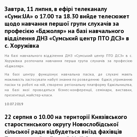
Завтра, 11 липня, в ефірі телеканалу
«Суми:UA» о 17.00 та 18.30 вийде телесюжет
щодо навчання першої групи слухачів за
професією «Бджоляр» на базі навчального
відділення ДНЗ «Сумський центр ПТО ДСЗ» в
с. Хоружівка
На базі навчального відділення ДНЗ «Сумський центр ПТО ДСЗ» в с.
Хоружівка розпочала навчання перша група слухачів за професією
«Бджоляр».
На базі центру функціонує навчальна пасіка, де слухачі мають
можливість застосувати набуті знання по розведенню бджіл, утриманню
пасіки та роботі на ній, створено регіональну платформу бджільництва,
на базі якої проводяться бізнес-конференції, семінари, виставки,
презентації, майстер-класи.
10.07.2019
22 серпня о 10.00 на території Князівського
старостинського округу Новослобідської
сільської ради відбудеться виїзд фахівців