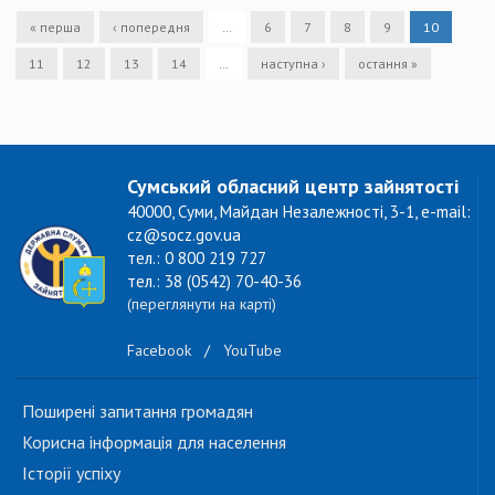
« перша
‹ попередня
…
6
7
8
9
10
11
12
13
14
…
наступна ›
остання »
Сумський обласний центр зайнятості
40000, Суми, Майдан Незалежності, 3-1, e-mail:
cz@socz.gov.ua
тел.: 0 800 219 727
тел.: 38 (0542) 70-40-36
(переглянути на карті)
Facebook
/
YouTube
Поширені запитання громадян
Корисна інформація для населення
Історії успіху