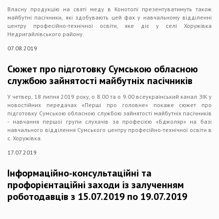
Власну продукцію на святі меду в Конотопі презентуватимуть також
майбутні пасічники, які здобувають цей фах у навчальному відділенні
центру професійно-технічної освіти, яке діє у селі Хоружівка
Недригайлівського району.
07.08.2019
Cюжет про підготовку Сумською обласною
службою зайнятості майбутніх пасічників
У четвер, 18 липня 2019 року, о 8.00 та о 9.00 всеукраїнський канал ЗІК у
новостійних передачах «Перші про головне» покаже сюжет про
підготовку Сумською обласною службою зайнятості майбутніх пасічників
- навчання першої групи слухачів за професією «Бджоляр» на базі
навчального відділення Сумського центру професійно-технічної освіти в
с. Хоружівка.
17.07.2019
Інформаційно-консультаційні та
профорієнтаційні заходи із залученням
роботодавців з 15.07.2019 по 19.07.2019