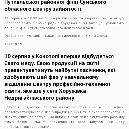
Путивльської районної філії Сумського
обласного центру зайнятості
22 серпня о 10.00 на території Князівського старостинського округу
Новослобідської сільської ради відбудеться виїзд фахівців Путивльської
районної філії Сумського обласного центру зайнятості.
Особисті консультації надаватиме директор філії Ольга Спориш.
19.08.2019
10 серпня у Конотопі вперше відбудеться
Свято меду. Свою продукції на святі
презентуватимуть майбутні пасічники, які
здобувають цей фах у навчальному
відділенні центру професійно-технічної
освіти, яке діє у селі Хоружівка
Недригайлівського району
Найкращі бджолярі та пасічники Конотопщини (і не тільки)
презентуватимуть свою якісну продукцію, яку можна буде спробувати на
смак та купити за доступними цінами. Метою свята є підтримка розвитку
галузі бджільництва та залучення до кола шанувальників меду
найбільшої кількості людей.